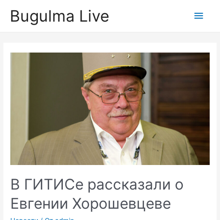
Перейти
Bugulma Live
Глав
к
содержимому
мен
В ГИТИСе рассказали о
Евгении Хорошевцеве