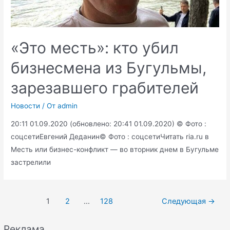
«Это месть»: кто убил
бизнесмена из Бугульмы,
зарезавшего грабителей
Новости
/ От
admin
20:11 01.09.2020 (обновлено: 20:41 01.09.2020) © Фото :
соцсетиЕвгений Деданин© Фото : соцсетиЧитать ria.ru в
Месть или бизнес-конфликт — во вторник днем в Бугульме
застрелили
Навигация
1
2
…
128
Следующая
→
по
записям
Реклама