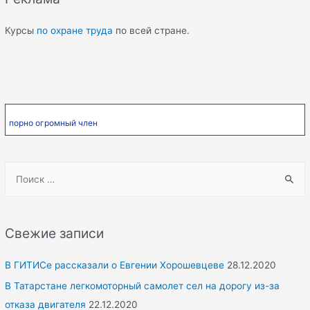
Курсы
по охране труда
по всей стране.
порно огромный член
S
e
a
r
Свежие записи
c
h
В ГИТИСе рассказали о Евгении Хорошевцеве
28.12.2020
f
В Татарстане легкомоторный самолет сел на дорогу из-за
o
отказа двигателя
22.12.2020