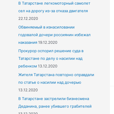
o
В Татарстане легкомоторный самолет
r
сел на дорогу из-за отказа двигателя
:
22.12.2020
Обвиняемый в изнасиловании
годовалой дочери россиянин избежал
наказания
19.12.2020
Прокурор оспорил решение суда в
Татарстане по делу о насилии над
ребенком
13.12.2020
Жителя Татарстана повторно оправдали
по статье о насилии над дочерью
13.12.2020
В Татарстане застрелили бизнесмена
Деданина, ранее убившего грабителей
13.12.2020