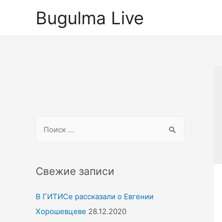
Перейти
Bugulma Live
к
содержимому
S
e
a
r
Свежие записи
c
В ГИТИСе рассказали о Евгении
h
Хорошевцеве
28.12.2020
f