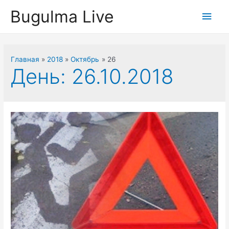
Перейти
Bugulma Live
Глав
к
содержимому
мен
Главная
2018
Октябрь
26
День:
26.10.2018