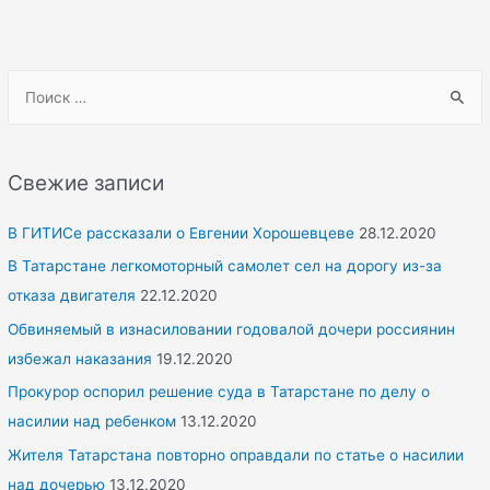
S
e
a
r
Свежие записи
c
h
В ГИТИСе рассказали о Евгении Хорошевцеве
28.12.2020
f
В Татарстане легкомоторный самолет сел на дорогу из-за
o
отказа двигателя
22.12.2020
r
Обвиняемый в изнасиловании годовалой дочери россиянин
:
избежал наказания
19.12.2020
Прокурор оспорил решение суда в Татарстане по делу о
насилии над ребенком
13.12.2020
Жителя Татарстана повторно оправдали по статье о насилии
над дочерью
13.12.2020