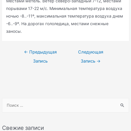
Местами метель. Ветер северо-западный 7-12, местами
порывами 17-22 м/с. Минимальная температура воздуха
ночью -8..-11º, максимальная температура воздуха днем
-6..-9º. На дорогах гололедица, местами снежные
заносы.
Навигация
←
Предыдущая
Следующая
по
Запись
Запись
→
записям
S
e
a
r
Свежие записи