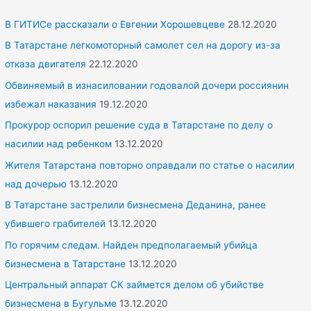
c
h
В ГИТИСе рассказали о Евгении Хорошевцеве
28.12.2020
f
В Татарстане легкомоторный самолет сел на дорогу из-за
o
отказа двигателя
22.12.2020
r
Обвиняемый в изнасиловании годовалой дочери россиянин
:
избежал наказания
19.12.2020
Прокурор оспорил решение суда в Татарстане по делу о
насилии над ребенком
13.12.2020
Жителя Татарстана повторно оправдали по статье о насилии
над дочерью
13.12.2020
В Татарстане застрелили бизнесмена Деданина, ранее
убившего грабителей
13.12.2020
По горячим следам. Найден предполагаемый убийца
бизнесмена в Татарстане
13.12.2020
Центральный аппарат СК займется делом об убийстве
бизнесмена в Бугульме
13.12.2020