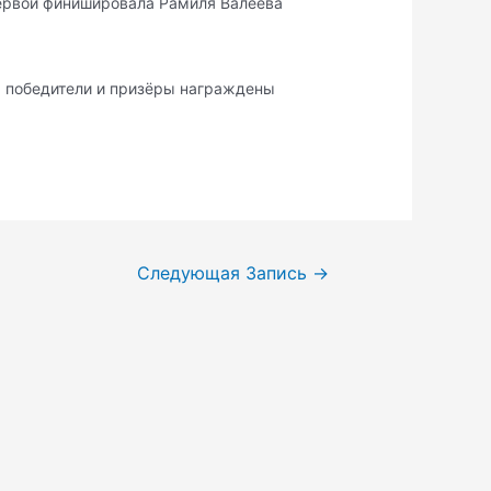
первой финишировала Рамиля Валеева
, победители и призёры награждены
Следующая Запись
→