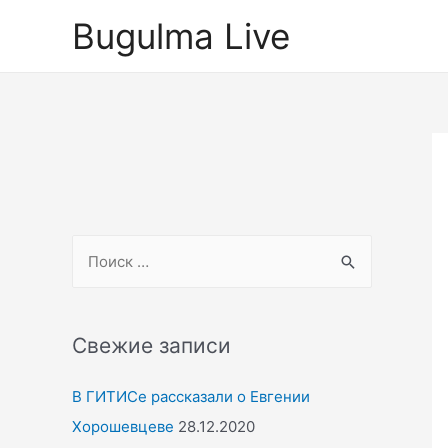
Перейти
Bugulma Live
к
содержимому
S
e
a
r
Свежие записи
c
В ГИТИСе рассказали о Евгении
h
Хорошевцеве
28.12.2020
f