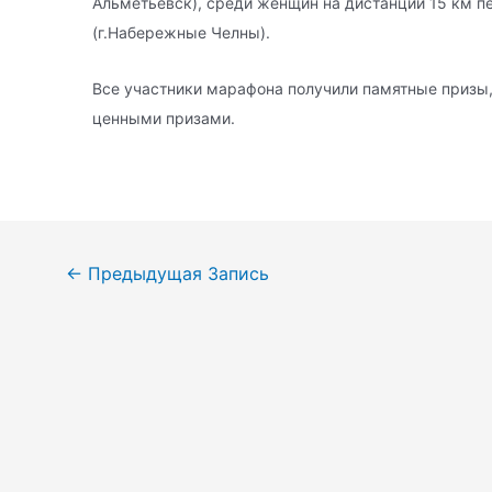
Альметьевск), среди женщин на дистанции 15 км 
(г.Набережные Челны).
Все участники марафона получили памятные призы
ценными призами.
Навигация
←
Предыдущая Запись
по
записям