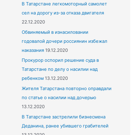
o
В Татарстане легкомоторный самолет
r
сел на дорогу из-за отказа двигателя
:
22.12.2020
Обвиняемый в изнасиловании
годовалой дочери россиянин избежал
наказания
19.12.2020
Прокурор оспорил решение суда в
Татарстане по делу о насилии над
ребенком
13.12.2020
Жителя Татарстана повторно оправдали
по статье о насилии над дочерью
13.12.2020
В Татарстане застрелили бизнесмена
Деданина, ранее убившего грабителей
13.12.2020