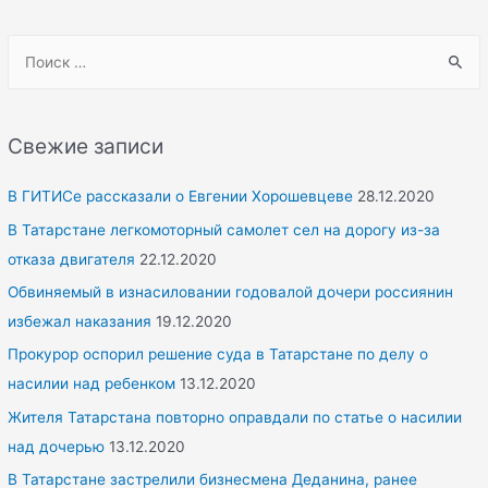
S
e
a
r
Свежие записи
c
h
В ГИТИСе рассказали о Евгении Хорошевцеве
28.12.2020
f
В Татарстане легкомоторный самолет сел на дорогу из-за
o
отказа двигателя
22.12.2020
r
Обвиняемый в изнасиловании годовалой дочери россиянин
:
избежал наказания
19.12.2020
Прокурор оспорил решение суда в Татарстане по делу о
насилии над ребенком
13.12.2020
Жителя Татарстана повторно оправдали по статье о насилии
над дочерью
13.12.2020
В Татарстане застрелили бизнесмена Деданина, ранее