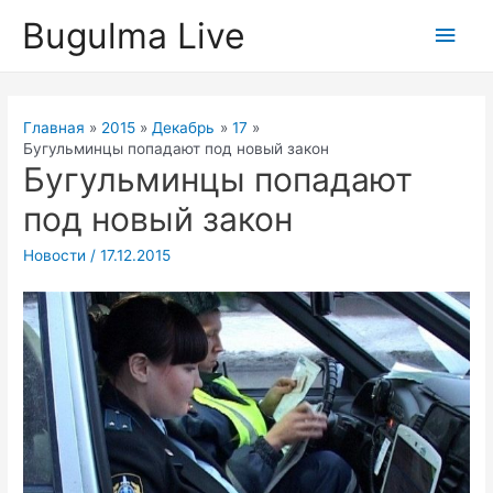
Перейти
Bugulma Live
Глав
к
содержимому
мен
Главная
2015
Декабрь
17
Бугульминцы попадают под новый закон
Бугульминцы попадают
под новый закон
Новости
/
17.12.2015