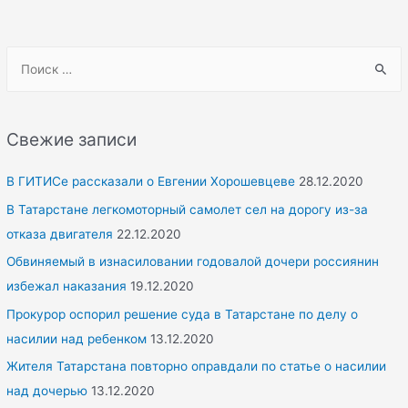
S
e
a
r
Свежие записи
c
h
В ГИТИСе рассказали о Евгении Хорошевцеве
28.12.2020
f
В Татарстане легкомоторный самолет сел на дорогу из-за
o
отказа двигателя
22.12.2020
r
Обвиняемый в изнасиловании годовалой дочери россиянин
:
избежал наказания
19.12.2020
Прокурор оспорил решение суда в Татарстане по делу о
насилии над ребенком
13.12.2020
Жителя Татарстана повторно оправдали по статье о насилии
над дочерью
13.12.2020