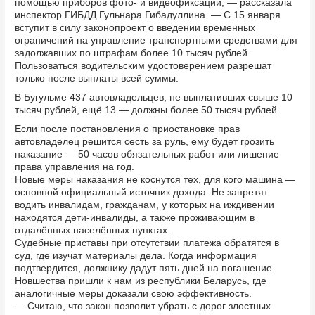
помощью приборов фото- и видеофиксации, — рассказала
инспектор ГИБДД Гульнара Гибадуллина. — С 15 января
вступит в силу законопроект о введении временных
ограничений на управление транспортными средствами для
задолжавших по штрафам более 10 тысяч рублей.
Пользоваться водительским удостоверением разрешат
только после выплаты всей суммы.
В Бугульме 437 автовладельцев, не выплативших свыше 10
тысяч рублей, ещё 13 — должны более 50 тысяч рублей.
Если после постановления о приостановке прав
автовладелец решится сесть за руль, ему будет грозить
наказание — 50 часов обязательных работ или лишение
права управления на год.
Новые меры наказания не коснутся тех, для кого машина —
основной официальный источник дохода. Не запретят
водить инвалидам, гражданам, у которых на иждивении
находятся дети-инвалиды, а также проживающим в
отдалённых населённых пунктах.
Судебные приставы при отсутствии платежа обратятся в
суд, где изучат материалы дела. Когда информация
подтвердится, должнику дадут пять дней на погашение.
Новшества пришли к нам из республики Беларусь, где
аналогичные меры доказали свою эффективность.
— Считаю, что закон позволит убрать с дорог злостных