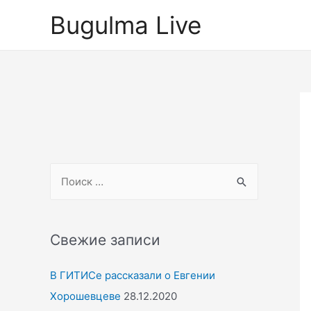
Перейти
Bugulma Live
к
содержимому
S
e
a
r
Свежие записи
c
В ГИТИСе рассказали о Евгении
h
Хорошевцеве
28.12.2020
f