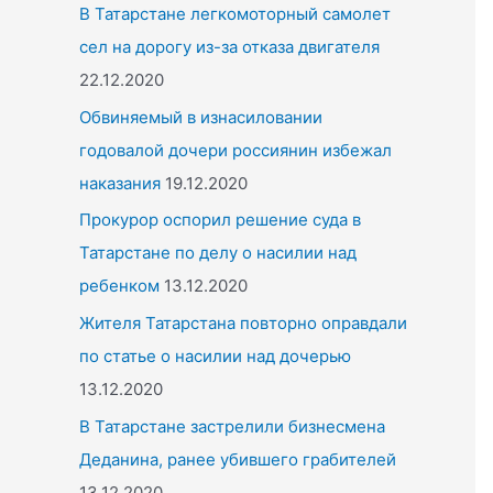
o
В Татарстане легкомоторный самолет
r
сел на дорогу из-за отказа двигателя
:
22.12.2020
Обвиняемый в изнасиловании
годовалой дочери россиянин избежал
наказания
19.12.2020
Прокурор оспорил решение суда в
Татарстане по делу о насилии над
ребенком
13.12.2020
Жителя Татарстана повторно оправдали
по статье о насилии над дочерью
13.12.2020
В Татарстане застрелили бизнесмена
Деданина, ранее убившего грабителей
13.12.2020