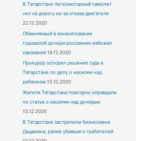
o
В Татарстане легкомоторный самолет
r
сел на дорогу из-за отказа двигателя
:
22.12.2020
Обвиняемый в изнасиловании
годовалой дочери россиянин избежал
наказания
19.12.2020
Прокурор оспорил решение суда в
Татарстане по делу о насилии над
ребенком
13.12.2020
Жителя Татарстана повторно оправдали
по статье о насилии над дочерью
13.12.2020
В Татарстане застрелили бизнесмена
Деданина, ранее убившего грабителей
13.12.2020