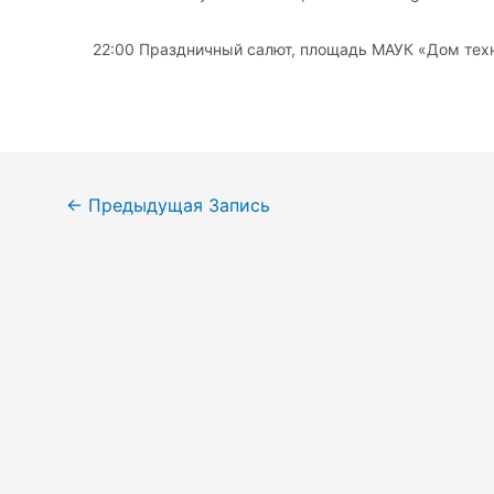
22:00 Праздничный салют, площадь МАУК «Дом тех
Навигация
←
Предыдущая Запись
по
записям