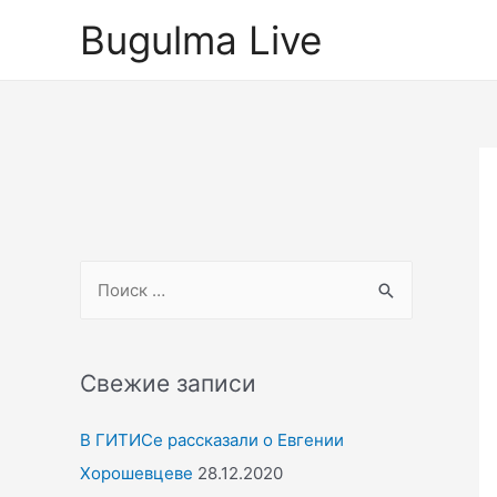
Перейти
Bugulma Live
к
содержимому
S
e
a
r
Свежие записи
c
В ГИТИСе рассказали о Евгении
h
Хорошевцеве
28.12.2020
f