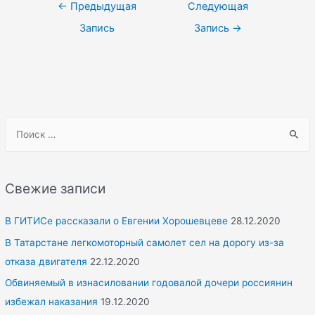
Навигация
←
Предыдущая
Следующая
по
Запись
Запись
→
записям
S
e
a
r
Свежие записи
c
h
В ГИТИСе рассказали о Евгении Хорошевцеве
28.12.2020
f
В Татарстане легкомоторный самолет сел на дорогу из-за
o
отказа двигателя
22.12.2020
r
Обвиняемый в изнасиловании годовалой дочери россиянин
:
избежал наказания
19.12.2020