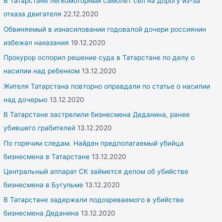
В Татарстане легкомоторный самолет сел на дорогу из-за
o
отказа двигателя
22.12.2020
r
Обвиняемый в изнасиловании годовалой дочери россиянин
:
избежал наказания
19.12.2020
Прокурор оспорил решение суда в Татарстане по делу о
насилии над ребенком
13.12.2020
Жителя Татарстана повторно оправдали по статье о насилии
над дочерью
13.12.2020
В Татарстане застрелили бизнесмена Деданина, ранее
убившего грабителей
13.12.2020
По горячим следам. Найден предполагаемый убийца
бизнесмена в Татарстане
13.12.2020
Центральный аппарат СК займется делом об убийстве
бизнесмена в Бугульме
13.12.2020
В Татарстане задержали подозреваемого в убийстве
бизнесмена Деданина
13.12.2020