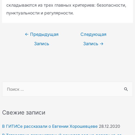
складываются из трех главных критериев: безопасности,
пунктуальности и регулярности.
Навигация
←
Предыдущая
Следующая
по
Запись
Запись
→
записям
S
e
a
r
Свежие записи
c
h
В ГИТИСе рассказали о Евгении Хорошевцеве
28.12.2020
f