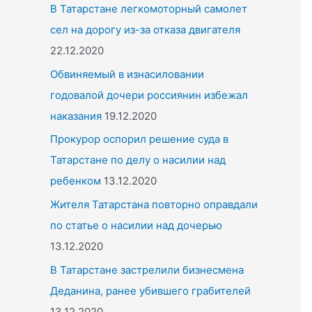
o
В Татарстане легкомоторный самолет
r
сел на дорогу из-за отказа двигателя
:
22.12.2020
Обвиняемый в изнасиловании
годовалой дочери россиянин избежал
наказания
19.12.2020
Прокурор оспорил решение суда в
Татарстане по делу о насилии над
ребенком
13.12.2020
Жителя Татарстана повторно оправдали
по статье о насилии над дочерью
13.12.2020
В Татарстане застрелили бизнесмена
Деданина, ранее убившего грабителей
13.12.2020