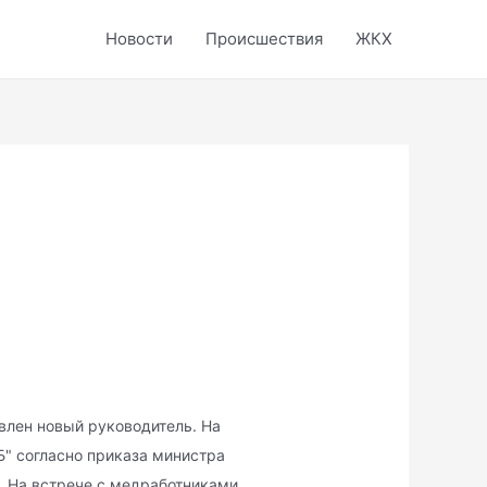
Новости
Происшествия
ЖКХ
влен новый руководитель. На
Б" согласно приказа министра
. На встрече с медработниками