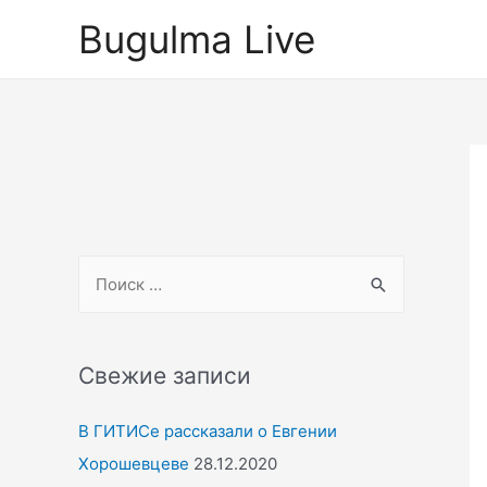
Перейти
Bugulma Live
к
содержимому
S
e
a
r
Свежие записи
c
В ГИТИСе рассказали о Евгении
h
Хорошевцеве
28.12.2020
f