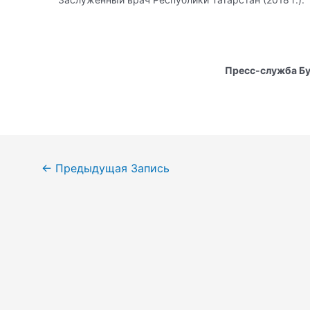
Пресс-служба Бу
Навигация
←
Предыдущая Запись
по
записям