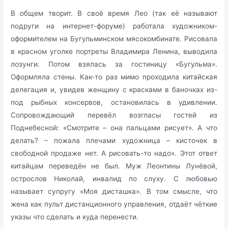
В общем творит. В своё время Лео (так её называют
подруги на интернет-форуме) работала художником-
оформителем на Бугульминском мясокомбинате. Рисовала
в красном уголке портреты Владимира Ленина, выводила
лозунги. Потом взялась за гостиницу «Бугульма».
Оформляла стены. Как-то раз мимо проходила китайская
делегация и, увидев женщину с красками в баночках из-
под рыбных консервов, остановилась в удивлении.
Сопровождающий перевёл возгласы гостей из
Поднебесной: «Смотрите – она пальцами рисует». А что
делать? – пожала плечами художница – кисточек в
свободной продаже нет. А рисовать-то надо». Этот ответ
китайцам переведён не был. Муж Леонтины Лунёвой,
острослов Николай, инвалид по слуху. С любовью
называет супругу «Моя дисташка». В том смысле, что
жена как пульт дистанционного управления, отдаёт чёткие
указы что сделать и куда перенести.