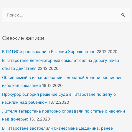
S
e
a
r
Свежие записи
c
h
В ГИТИСе рассказали о Евгении Хорошевцеве
28.12.2020
f
В Татарстане легкомоторный самолет сел на дорогу из-за
o
отказа двигателя
22.12.2020
r
Обвиняемый в изнасиловании годовалой дочери россиянин
:
избежал наказания
19.12.2020
Прокурор оспорил решение суда в Татарстане по делу о
насилии над ребенком
13.12.2020
Жителя Татарстана повторно оправдали по статье о насилии
над дочерью
13.12.2020
В Татарстане застрелили бизнесмена Деданина, ранее