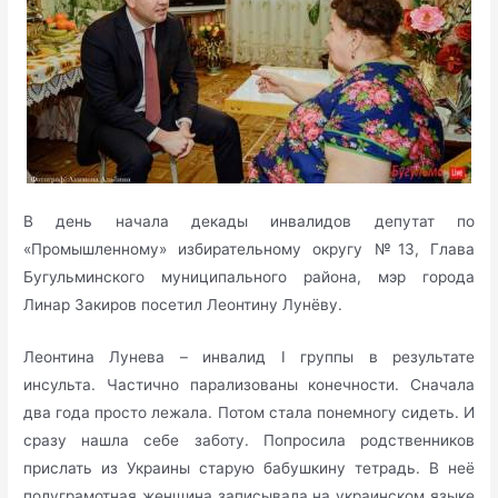
В день начала декады инвалидов депутат по
«Промышленному» избирательному округу №13, Глава
Бугульминского муниципального района, мэр города
Линар Закиров посетил Леонтину Лунёву.
Леонтина Лунева – инвалид I группы в результате
инсульта. Частично парализованы конечности. Сначала
два года просто лежала. Потом стала понемногу сидеть. И
сразу нашла себе заботу. Попросила родственников
прислать из Украины старую бабушкину тетрадь. В неё
полуграмотная женщина записывала на украинском языке