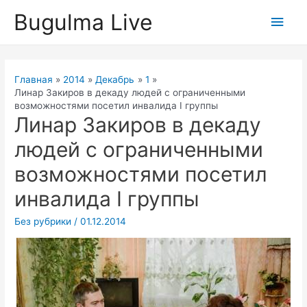
Перейти
Bugulma Live
Глав
к
содержимому
мен
Главная
2014
Декабрь
1
Линар Закиров в декаду людей с ограниченными
возможностями посетил инвалида I группы
Линар Закиров в декаду
людей с ограниченными
возможностями посетил
инвалида I группы
Без рубрики
/
01.12.2014