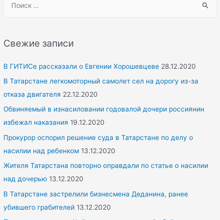
e
a
r
Свежие записи
c
h
В ГИТИСе рассказали о Евгении Хорошевцеве
28.12.2020
f
В Татарстане легкомоторный самолет сел на дорогу из-за
o
отказа двигателя
22.12.2020
r
Обвиняемый в изнасиловании годовалой дочери россиянин
:
избежал наказания
19.12.2020
Прокурор оспорил решение суда в Татарстане по делу о
насилии над ребенком
13.12.2020
Жителя Татарстана повторно оправдали по статье о насилии
над дочерью
13.12.2020
В Татарстане застрелили бизнесмена Деданина, ранее
убившего грабителей
13.12.2020