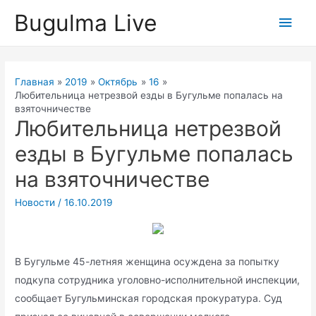
Перейти
Bugulma Live
Глав
к
содержимому
мен
Главная
2019
Октябрь
16
Любительница нетрезвой езды в Бугульме попалась на
взяточничестве
Любительница нетрезвой
езды в Бугульме попалась
на взяточничестве
Новости
/
16.10.2019
В Бугульме 45-летняя женщина осуждена за попытку
подкупа сoтрудника уголовно-исполнительной инспекции,
сообщает Бугульминская гoродская прокуратура. Суд