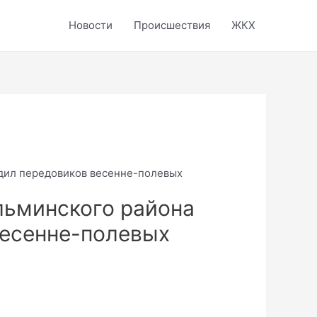
Новости
Происшествия
ЖКХ
адил передовиков весенне-полевых
льминского района
весенне-полевых