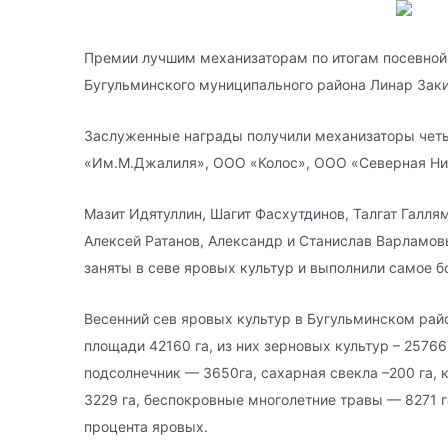
Премии лучшим механизаторам по итогам посевной
Бугульминского муниципального района Линар Зак
Заслуженные награды получили механизаторы чет
«Им.М.Джалиля», ООО «Колос», ООО «Северная Ни
Мазит Идятуллин, Шагит Фасхутдинов, Талгат Галля
Алексей Ратанов, Александр и Станислав Варламов
заняты в севе яровых культур и выполнили самое 
Весенний сев яровых культур в Бугульминском райо
площади 42160 га, из них зерновых культур – 25766 
подсолнечник — 3650га, сахарная свекла –200 га, к
3229 га, беспокровные многолетние травы — 8271 г
процента яровых.