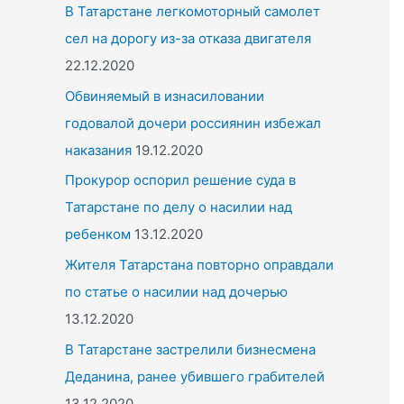
o
В Татарстане легкомоторный самолет
r
сел на дорогу из-за отказа двигателя
:
22.12.2020
Обвиняемый в изнасиловании
годовалой дочери россиянин избежал
наказания
19.12.2020
Прокурор оспорил решение суда в
Татарстане по делу о насилии над
ребенком
13.12.2020
Жителя Татарстана повторно оправдали
по статье о насилии над дочерью
13.12.2020
В Татарстане застрелили бизнесмена
Деданина, ранее убившего грабителей
13.12.2020