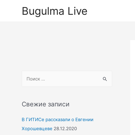
Перейти
Bugulma Live
к
содержимому
S
e
a
r
Свежие записи
c
В ГИТИСе рассказали о Евгении
h
Хорошевцеве
28.12.2020
f