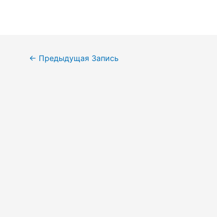
Навигация
←
Предыдущая Запись
по
записям