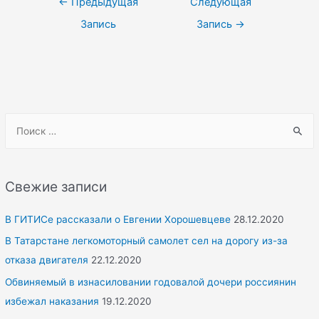
←
Предыдущая
Следующая
по
Запись
Запись
→
записям
S
e
a
r
Свежие записи
c
h
В ГИТИСе рассказали о Евгении Хорошевцеве
28.12.2020
f
В Татарстане легкомоторный самолет сел на дорогу из-за
o
отказа двигателя
22.12.2020
r
Обвиняемый в изнасиловании годовалой дочери россиянин
:
избежал наказания
19.12.2020