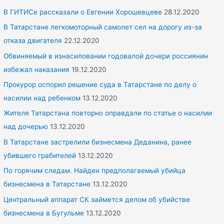
h
В ГИТИСе рассказали о Евгении Хорошевцеве
28.12.2020
f
В Татарстане легкомоторный самолет сел на дорогу из-за
o
отказа двигателя
22.12.2020
r
Обвиняемый в изнасиловании годовалой дочери россиянин
:
избежал наказания
19.12.2020
Прокурор оспорил решение суда в Татарстане по делу о
насилии над ребенком
13.12.2020
Жителя Татарстана повторно оправдали по статье о насилии
над дочерью
13.12.2020
В Татарстане застрелили бизнесмена Деданина, ранее
убившего грабителей
13.12.2020
По горячим следам. Найден предполагаемый убийца
бизнесмена в Татарстане
13.12.2020
Центральный аппарат СК займется делом об убийстве
бизнесмена в Бугульме
13.12.2020