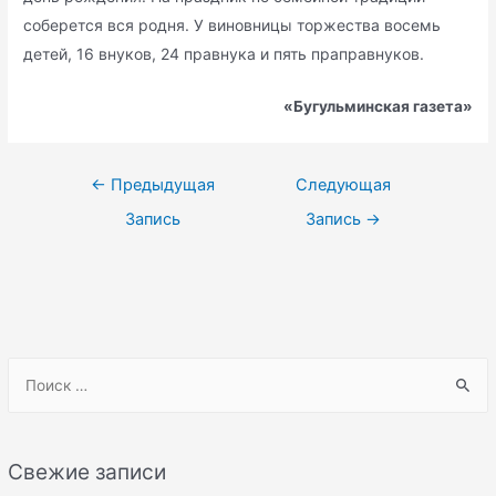
соберется вся родня. У виновницы торжества восемь
детей, 16 внуков, 24 правнука и пять праправнуков.
«Бугульминская газета»
Навигация
←
Предыдущая
Следующая
по
Запись
Запись
→
записям
S
e
a
r
Свежие записи
c