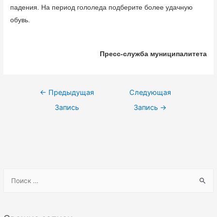
падения. На период гололеда подберите более удачную
обувь.
Пресс-служба муниципалитета
Навигация
←
Предыдущая
Следующая
по
Запись
Запись
→
записям
S
e
a
r