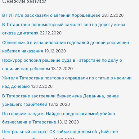
Свежие записи
c
h
В ГИТИСе рассказали о Евгении Хорошевцеве
28.12.2020
f
В Татарстане легкомоторный самолет сел на дорогу из-за
o
отказа двигателя
22.12.2020
r
Обвиняемый в изнасиловании годовалой дочери россиянин
:
избежал наказания
19.12.2020
Прокурор оспорил решение суда в Татарстане по делу о
насилии над ребенком
13.12.2020
Жителя Татарстана повторно оправдали по статье о насилии
над дочерью
13.12.2020
В Татарстане застрелили бизнесмена Деданина, ранее
убившего грабителей
13.12.2020
По горячим следам. Найден предполагаемый убийца
бизнесмена в Татарстане
13.12.2020
Центральный аппарат СК займется делом об убийстве