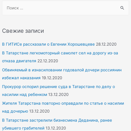
S
e
a
r
Свежие записи
c
h
В ГИТИСе рассказали о Евгении Хорошевцеве
28.12.2020
f
В Татарстане легкомоторный самолет сел на дорогу из-за
o
отказа двигателя
22.12.2020
r
Обвиняемый в изнасиловании годовалой дочери россиянин
:
избежал наказания
19.12.2020
Прокурор оспорил решение суда в Татарстане по делу о
насилии над ребенком
13.12.2020
Жителя Татарстана повторно оправдали по статье о насилии
над дочерью
13.12.2020
В Татарстане застрелили бизнесмена Деданина, ранее
убившего грабителей
13.12.2020