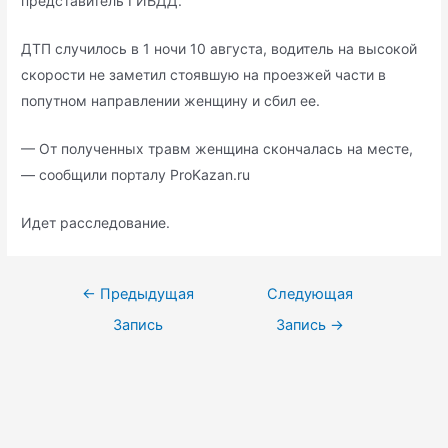
представитель ГИБДД.
ДТП случилось в 1 ночи 10 августа, водитель на высокой
скорости не заметил стоявшую на проезжей части в
попутном направлении женщину и сбил ее.
— От полученных травм женщина скончалась на месте,
— сообщили порталу ProKazan.ru
Идет расследование.
Навигация
←
Предыдущая
Следующая
по
Запись
Запись
→
записям