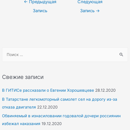
Навигация
←
Предыдущая
Следующая
по
Запись
Запись
→
записям
S
e
a
r
Свежие записи
c
h
В ГИТИСе рассказали о Евгении Хорошевцеве
28.12.2020
f
В Татарстане легкомоторный самолет сел на дорогу из-за
o
отказа двигателя
22.12.2020
r
Обвиняемый в изнасиловании годовалой дочери россиянин
:
избежал наказания
19.12.2020