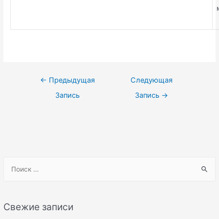
Навигация
←
Предыдущая
Следующая
по
Запись
Запись
→
записям
S
e
a
r
Свежие записи
c