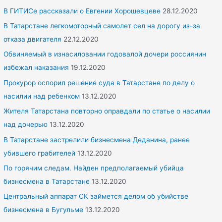
h
В ГИТИСе рассказали о Евгении Хорошевцеве
28.12.2020
f
В Татарстане легкомоторный самолет сел на дорогу из-за
o
отказа двигателя
22.12.2020
r
Обвиняемый в изнасиловании годовалой дочери россиянин
:
избежал наказания
19.12.2020
Прокурор оспорил решение суда в Татарстане по делу о
насилии над ребенком
13.12.2020
Жителя Татарстана повторно оправдали по статье о насилии
над дочерью
13.12.2020
В Татарстане застрелили бизнесмена Деданина, ранее
убившего грабителей
13.12.2020
По горячим следам. Найден предполагаемый убийца
бизнесмена в Татарстане
13.12.2020
Центральный аппарат СК займется делом об убийстве
бизнесмена в Бугульме
13.12.2020