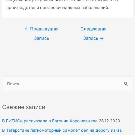
производстве и профессиональных заболеваний.
Навигация
←
Предыдущая
Следующая
по
Запись
Запись
→
записям
S
e
a
r
Свежие записи
c
h
В ГИТИСе рассказали о Евгении Хорошевцеве
28.12.2020
f
В Татарстане легкомоторный самолет сел на дорогу из-за