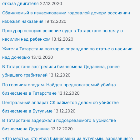
o
отказа двигателя
22.12.2020
r
Обвиняемый в изнасиловании годовалой дочери россиянин
:
избежал наказания
19.12.2020
Прокурор оспорил решение суда в Татарстане по делу о
насилии над ребенком
13.12.2020
Жителя Татарстана повторно оправдали по статье о насилии
над дочерью
13.12.2020
В Татарстане застрелили бизнесмена Деданина, ранее
убившего грабителей
13.12.2020
По горячим следам. Найден предполагаемый убийца
бизнесмена в Татарстане
13.12.2020
Центральный аппарат СК займется делом об убийстве
бизнесмена в Бугульме
13.12.2020
В Татарстане задержали подозреваемого в убийстве
бизнесмена Деданина
13.12.2020
«Это месть»: кто убил бизнесмена из Бугульмы, зарезавшего