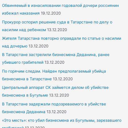
r
Обвиняемый в изнасиловании годовалой дочери россиянин
:
избежал наказания
19.12.2020
Прокурор оспорил решение суда в Татарстане по делу о
насилии над ребенком
13.12.2020
Жителя Татарстана повторно оправдали по статье о насилии
над дочерью
13.12.2020
В Татарстане застрелили бизнесмена Деданина, ранее
убившего грабителей
13.12.2020
По горячим следам. Найден предполагаемый убийца
бизнесмена в Татарстане
13.12.2020
Центральный аппарат СК займется делом об убийстве
бизнесмена в Бугульме
13.12.2020
В Татарстане задержали подозреваемого в убийстве
бизнесмена Деданина
13.12.2020
«Это месть»: кто убил бизнесмена из Бугульмы, зарезавшего
грабителей
13.12.2020