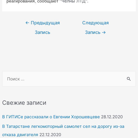
Челны ЛТД".
реагирования, сообщают
"
Навигация
←
Предыдущая
Следующая
по
Запись
Запись
→
записям
S
e
a
r
Свежие записи
c
h
В ГИТИСе рассказали о Евгении Хорошевцеве
28.12.2020
f
В Татарстане легкомоторный самолет сел на дорогу из-за
o
отказа двигателя
22.12.2020