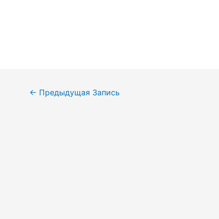
Навигация
←
Предыдущая Запись
по
записям