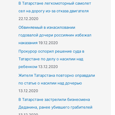
o
В Татарстане легкомоторный самолет
r
сел на дорогу из-за отказа двигателя
:
22.12.2020
Обвиняемый в изнасиловании
годовалой дочери россиянин избежал
наказания
19.12.2020
Прокурор оспорил решение суда в
Татарстане по делу о насилии над
ребенком
13.12.2020
Жителя Татарстана повторно оправдали
по статье о насилии над дочерью
13.12.2020
В Татарстане застрелили бизнесмена
Деданина, ранее убившего грабителей
13.12.2020