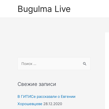
Перейти
Bugulma Live
к
содержимому
S
e
a
r
Свежие записи
c
В ГИТИСе рассказали о Евгении
h
Хорошевцеве
28.12.2020
f