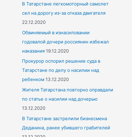
o
В Татарстане легкомоторный самолет
r
сел на дорогу из-за отказа двигателя
:
22.12.2020
Обвиняемый в изнасиловании
годовалой дочери россиянин избежал
наказания
19.12.2020
Прокурор оспорил решение суда в
Татарстане по делу о насилии над
ребенком
13.12.2020
Жителя Татарстана повторно оправдали
по статье о насилии над дочерью
13.12.2020
В Татарстане застрелили бизнесмена
Деданина, ранее убившего грабителей
13.12.2020