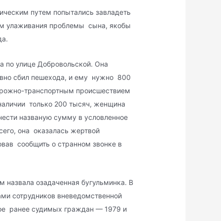
ическим путем попытались завладеть
м улаживания проблемы сына, якобы
да.
а по улице Добровольской. Она
авно сбил пешехода, и ему нужно 800
дорожно-транспортным происшествием
наличии только 200 тысяч, женщина
инести названую сумму в условленное
всего, она оказалась жертвой
овав сообщить о странном звонке в
м назвала озадаченная бугульминка. В
ми сотрудников вневедомственной
ое ранее судимых граждан — 1979 и