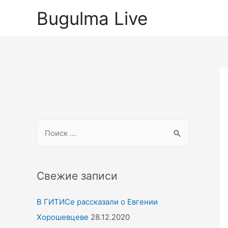
Перейти
Bugulma Live
к
содержимому
S
e
a
r
Свежие записи
c
В ГИТИСе рассказали о Евгении
h
Хорошевцеве
28.12.2020
f