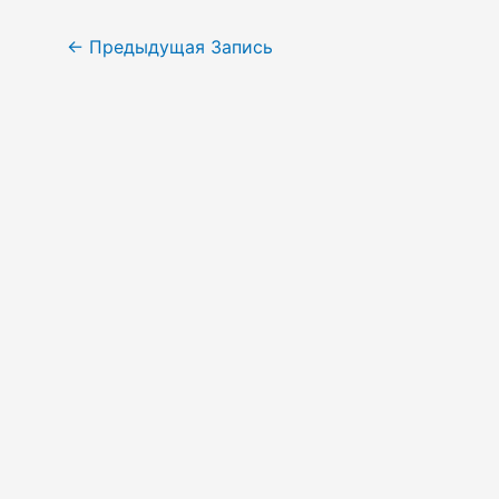
Навигация
←
Предыдущая Запись
по
записям