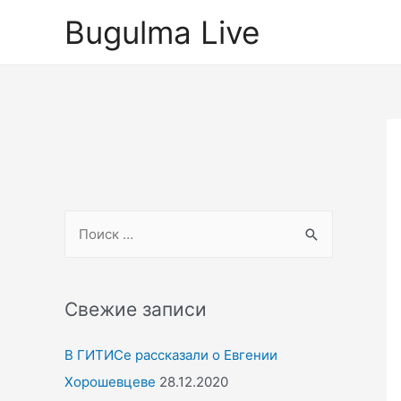
Перейти
Bugulma Live
к
содержимому
S
e
a
r
Свежие записи
c
В ГИТИСе рассказали о Евгении
h
Хорошевцеве
28.12.2020
f