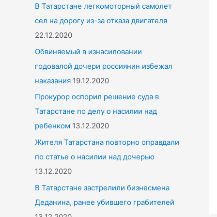
o
В Татарстане легкомоторный самолет
r
сел на дорогу из-за отказа двигателя
:
22.12.2020
Обвиняемый в изнасиловании
годовалой дочери россиянин избежал
наказания
19.12.2020
Прокурор оспорил решение суда в
Татарстане по делу о насилии над
ребенком
13.12.2020
Жителя Татарстана повторно оправдали
по статье о насилии над дочерью
13.12.2020
В Татарстане застрелили бизнесмена
Деданина, ранее убившего грабителей
13.12.2020