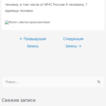
техники, в том числе от МЧС России 4 человека, 1
единица техники.
Фото с места происшествия.
Навигация
←
Предыдущая
Следующая
по
Запись
Запись
→
записям
S
e
a
r
Свежие записи
c