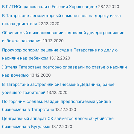
h
В ГИТИСе рассказали о Евгении Хорошевцеве
28.12.2020
f
В Татарстане легкомоторный самолет сел на дорогу из-за
o
отказа двигателя
22.12.2020
r
Обвиняемый в изнасиловании годовалой дочери россиянин
:
избежал наказания
19.12.2020
Прокурор оспорил решение суда в Татарстане по делу о
насилии над ребенком
13.12.2020
Жителя Татарстана повторно оправдали по статье о насилии
над дочерью
13.12.2020
В Татарстане застрелили бизнесмена Деданина, ранее
убившего грабителей
13.12.2020
По горячим следам. Найден предполагаемый убийца
бизнесмена в Татарстане
13.12.2020
Центральный аппарат СК займется делом об убийстве
бизнесмена в Бугульме
13.12.2020