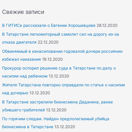
a
r
Свежие записи
c
h
В ГИТИСе рассказали о Евгении Хорошевцеве
28.12.2020
f
В Татарстане легкомоторный самолет сел на дорогу из-за
o
отказа двигателя
22.12.2020
r
Обвиняемый в изнасиловании годовалой дочери россиянин
:
избежал наказания
19.12.2020
Прокурор оспорил решение суда в Татарстане по делу о
насилии над ребенком
13.12.2020
Жителя Татарстана повторно оправдали по статье о насилии
над дочерью
13.12.2020
В Татарстане застрелили бизнесмена Деданина, ранее
убившего грабителей
13.12.2020
По горячим следам. Найден предполагаемый убийца
бизнесмена в Татарстане
13.12.2020