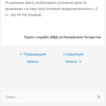
По данному факту возбуждено уголовное дело по
признакам состава преступления предусмотренного ч.2
ст. 162 УК РФ (Разбой).
Пресс-служба МВД по Республике Татарстан
Навигация
←
Предыдущая
Следующая
по
Запись
Запись
→
записям
S
e