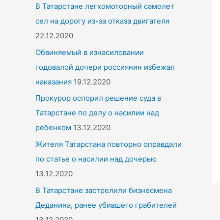
o
В Татарстане легкомоторный самолет
r
сел на дорогу из-за отказа двигателя
:
22.12.2020
Обвиняемый в изнасиловании
годовалой дочери россиянин избежал
наказания
19.12.2020
Прокурор оспорил решение суда в
Татарстане по делу о насилии над
ребенком
13.12.2020
Жителя Татарстана повторно оправдали
по статье о насилии над дочерью
13.12.2020
В Татарстане застрелили бизнесмена
Деданина, ранее убившего грабителей
13.12.2020