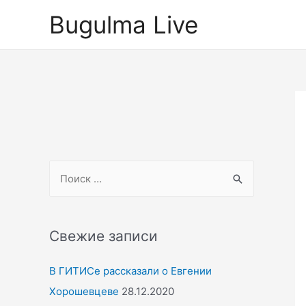
Перейти
Bugulma Live
к
содержимому
S
e
a
r
Свежие записи
c
В ГИТИСе рассказали о Евгении
h
Хорошевцеве
28.12.2020
f