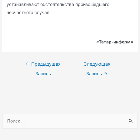
устанавливают обстоятельства произошедшего
несчастного случая.
«Татар-информ»
Навигация
←
Предыдущая
Следующая
по
Запись
Запись
→
записям
S
e
a