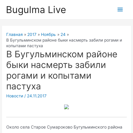
Перейти
Bugulma Live
Глав
к
содержимому
мен
Главная
2017
Ноябрь
24
В Бугульминском районе быки насмерть забили рогами и
копытами пастуха
В Бугульминском районе
быки насмерть забили
рогами и копытами
пастуха
Новости
/
24.11.2017
Около села Старое Сумароково Бугульминского района