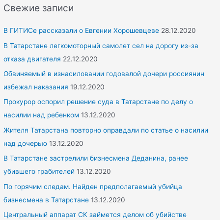
r
Свежие записи
c
h
В ГИТИСе рассказали о Евгении Хорошевцеве
28.12.2020
f
В Татарстане легкомоторный самолет сел на дорогу из-за
o
отказа двигателя
22.12.2020
r
Обвиняемый в изнасиловании годовалой дочери россиянин
:
избежал наказания
19.12.2020
Прокурор оспорил решение суда в Татарстане по делу о
насилии над ребенком
13.12.2020
Жителя Татарстана повторно оправдали по статье о насилии
над дочерью
13.12.2020
В Татарстане застрелили бизнесмена Деданина, ранее
убившего грабителей
13.12.2020
По горячим следам. Найден предполагаемый убийца
бизнесмена в Татарстане
13.12.2020
Центральный аппарат СК займется делом об убийстве