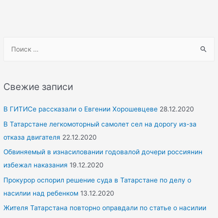
S
e
a
r
Свежие записи
c
h
В ГИТИСе рассказали о Евгении Хорошевцеве
28.12.2020
f
В Татарстане легкомоторный самолет сел на дорогу из-за
o
отказа двигателя
22.12.2020
r
Обвиняемый в изнасиловании годовалой дочери россиянин
:
избежал наказания
19.12.2020
Прокурор оспорил решение суда в Татарстане по делу о
насилии над ребенком
13.12.2020
Жителя Татарстана повторно оправдали по статье о насилии