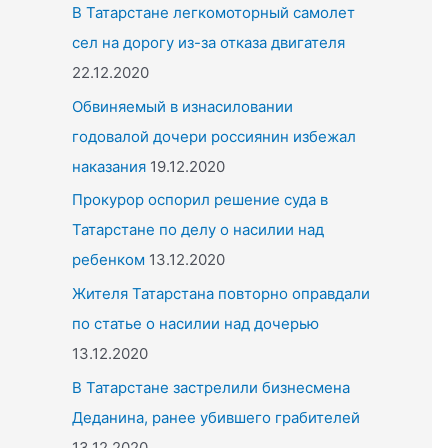
o
В Татарстане легкомоторный самолет
r
сел на дорогу из-за отказа двигателя
:
22.12.2020
Обвиняемый в изнасиловании
годовалой дочери россиянин избежал
наказания
19.12.2020
Прокурор оспорил решение суда в
Татарстане по делу о насилии над
ребенком
13.12.2020
Жителя Татарстана повторно оправдали
по статье о насилии над дочерью
13.12.2020
В Татарстане застрелили бизнесмена
Деданина, ранее убившего грабителей
13.12.2020