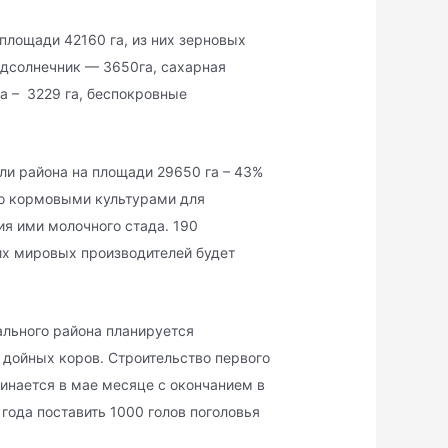
 площади 42160 га, из них зерновых
 подсолнечник — 3650га, сахарная
за – 3229 га, беспокровные
ли района на площади 29650 га – 43%
то кормовыми культурами для
ия ими молочного стада. 190
х мировых производителей будет
ального района планируется
 дойных коров. Строительство первого
инается в мае месяце с окончанием в
года поставить 1000 голов поголовья