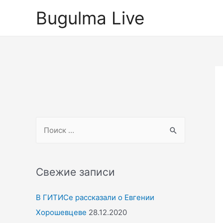
Перейти
Bugulma Live
к
содержимому
S
e
a
r
Свежие записи
c
В ГИТИСе рассказали о Евгении
h
Хорошевцеве
28.12.2020
f