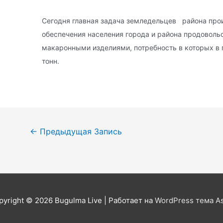
Сегодня главная задача земледельцев района про
обеспечения населения города и района продовольс
макаронными изделиями, потребность в которых в 
тонн.
Навигация
←
Предыдущая Запись
по
записям
pyright © 2026
Bugulma Live
| Работает на
WordPress тема As