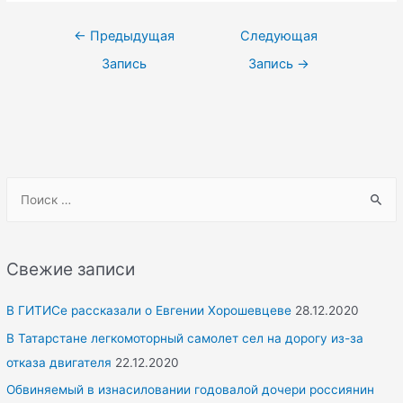
Навигация
←
Предыдущая
Следующая
по
Запись
Запись
→
записям
S
e
a
r
Свежие записи
c
h
В ГИТИСе рассказали о Евгении Хорошевцеве
28.12.2020
f
В Татарстане легкомоторный самолет сел на дорогу из-за
o
отказа двигателя
22.12.2020
r
Обвиняемый в изнасиловании годовалой дочери россиянин