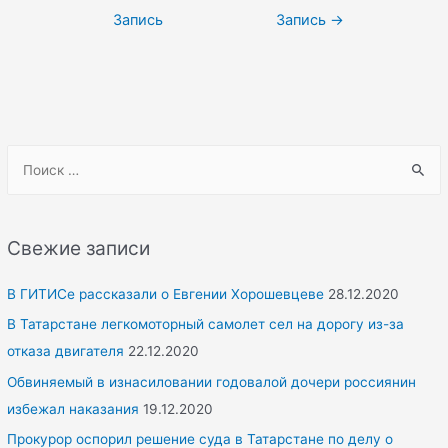
по
Запись
Запись
→
записям
S
e
a
r
Свежие записи
c
h
В ГИТИСе рассказали о Евгении Хорошевцеве
28.12.2020
f
В Татарстане легкомоторный самолет сел на дорогу из-за
o
отказа двигателя
22.12.2020
r
Обвиняемый в изнасиловании годовалой дочери россиянин
:
избежал наказания
19.12.2020
Прокурор оспорил решение суда в Татарстане по делу о