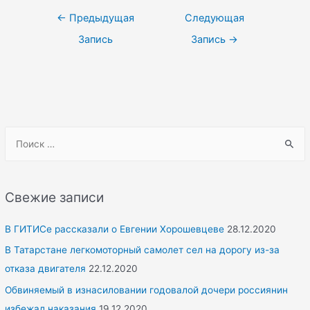
Навигация
←
Предыдущая
Следующая
по
Запись
Запись
→
записям
S
e
a
r
Свежие записи
c
h
В ГИТИСе рассказали о Евгении Хорошевцеве
28.12.2020
f
В Татарстане легкомоторный самолет сел на дорогу из-за
o
отказа двигателя
22.12.2020
r
Обвиняемый в изнасиловании годовалой дочери россиянин
:
избежал наказания
19.12.2020