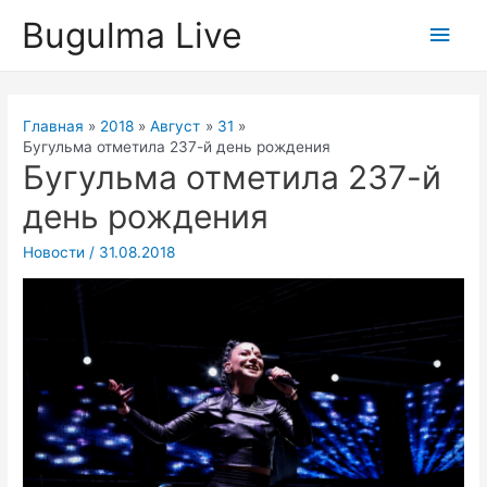
Перейти
Bugulma Live
Глав
к
содержимому
мен
Главная
2018
Август
31
Бугульма отметила 237-й день рождения
Бугульма отметила 237-й
день рождения
Новости
/
31.08.2018