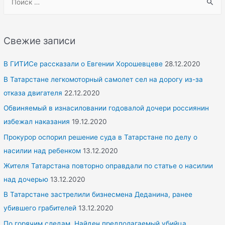
e
a
r
Свежие записи
c
h
В ГИТИСе рассказали о Евгении Хорошевцеве
28.12.2020
f
В Татарстане легкомоторный самолет сел на дорогу из-за
o
отказа двигателя
22.12.2020
r
Обвиняемый в изнасиловании годовалой дочери россиянин
:
избежал наказания
19.12.2020
Прокурор оспорил решение суда в Татарстане по делу о
насилии над ребенком
13.12.2020
Жителя Татарстана повторно оправдали по статье о насилии
над дочерью
13.12.2020
В Татарстане застрелили бизнесмена Деданина, ранее
убившего грабителей
13.12.2020
По горячим следам. Найден предполагаемый убийца