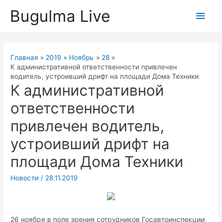
Перейти
Bugulma Live
Глав
к
содержимому
мен
Главная
2019
Ноябрь
28
К административной ответственности привлечен
водитель, устроивший дрифт на площади Дома Техники
К административной
ответственности
привлечен водитель,
устроивший дрифт на
площади Дома Техники
Новости
/
28.11.2019
26 ноября в поле зрения сотрудников Госавтоинспекции