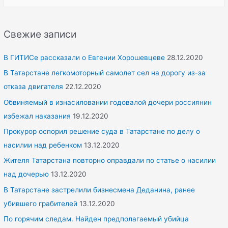
e
a
r
Свежие записи
c
h
В ГИТИСе рассказали о Евгении Хорошевцеве
28.12.2020
f
В Татарстане легкомоторный самолет сел на дорогу из-за
o
отказа двигателя
22.12.2020
r
Обвиняемый в изнасиловании годовалой дочери россиянин
:
избежал наказания
19.12.2020
Прокурор оспорил решение суда в Татарстане по делу о
насилии над ребенком
13.12.2020
Жителя Татарстана повторно оправдали по статье о насилии
над дочерью
13.12.2020
В Татарстане застрелили бизнесмена Деданина, ранее
убившего грабителей
13.12.2020
По горячим следам. Найден предполагаемый убийца