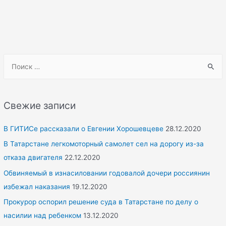
S
e
a
r
Свежие записи
c
h
В ГИТИСе рассказали о Евгении Хорошевцеве
28.12.2020
f
В Татарстане легкомоторный самолет сел на дорогу из-за
o
отказа двигателя
22.12.2020
r
Обвиняемый в изнасиловании годовалой дочери россиянин
:
избежал наказания
19.12.2020
Прокурор оспорил решение суда в Татарстане по делу о
насилии над ребенком
13.12.2020