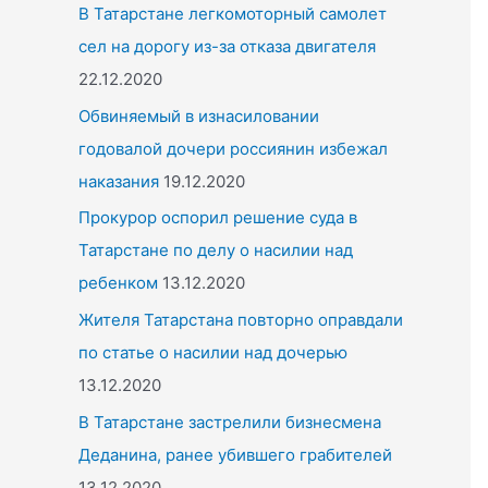
o
В Татарстане легкомоторный самолет
r
сел на дорогу из-за отказа двигателя
:
22.12.2020
Обвиняемый в изнасиловании
годовалой дочери россиянин избежал
наказания
19.12.2020
Прокурор оспорил решение суда в
Татарстане по делу о насилии над
ребенком
13.12.2020
Жителя Татарстана повторно оправдали
по статье о насилии над дочерью
13.12.2020
В Татарстане застрелили бизнесмена
Деданина, ранее убившего грабителей
13.12.2020