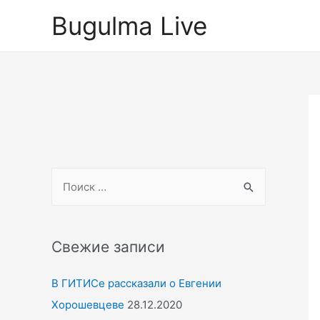
Перейти
Bugulma Live
к
содержимому
S
e
a
r
Свежие записи
c
В ГИТИСе рассказали о Евгении
h
Хорошевцеве
28.12.2020
f