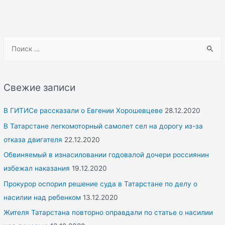
S
e
a
r
Свежие записи
c
h
В ГИТИСе рассказали о Евгении Хорошевцеве
28.12.2020
f
В Татарстане легкомоторный самолет сел на дорогу из-за
o
отказа двигателя
22.12.2020
r
Обвиняемый в изнасиловании годовалой дочери россиянин
:
избежал наказания
19.12.2020
Прокурор оспорил решение суда в Татарстане по делу о
насилии над ребенком
13.12.2020
Жителя Татарстана повторно оправдали по статье о насилии