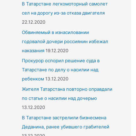
o
В Татарстане легкомоторный самолет
r
сел на дорогу из-за отказа двигателя
:
22.12.2020
Обвиняемый в изнасиловании
годовалой дочери россиянин избежал
наказания
19.12.2020
Прокурор оспорил решение суда в
Татарстане по делу о насилии над
ребенком
13.12.2020
Жителя Татарстана повторно оправдали
по статье о насилии над дочерью
13.12.2020
В Татарстане застрелили бизнесмена
Деданина, ранее убившего грабителей
13.12.2020