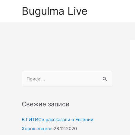
Перейти
Bugulma Live
к
содержимому
S
e
a
r
Свежие записи
c
В ГИТИСе рассказали о Евгении
h
Хорошевцеве
28.12.2020
f